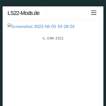
Skip
LS22-Mods.de
Men
to
content
6. JUNI 2022