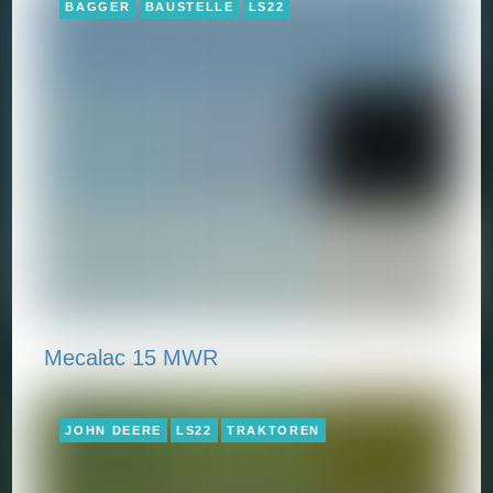
BAGGER
BAUSTELLE
LS22
Mecalac 15 MWR
JOHN DEERE
LS22
TRAKTOREN