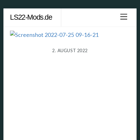
Skip
LS22-Mods.de
Men
to
content
2. AUGUST 2022