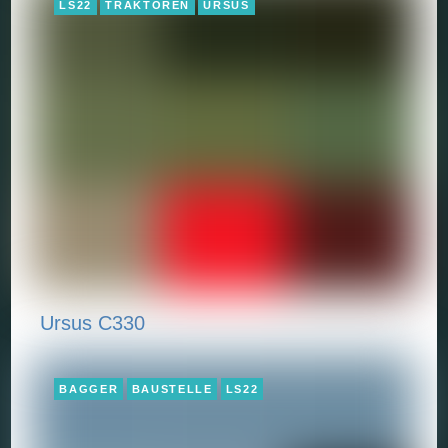
LS22
TRAKTOREN
URSUS
Ursus C330
BAGGER
BAUSTELLE
LS22