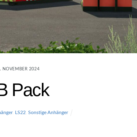
. NOVEMBER 2024
B Pack
änger
,
LS22
,
Sonstige Anhänger