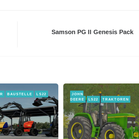
Samson PG II Genesis Pack
ER
BAUSTELLE
LS22
JOHN
DEERE
LS22
TRAKTOREN