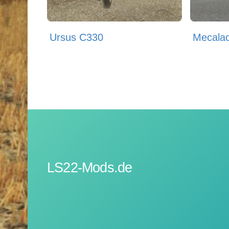
Ursus C330
Mecala
LS22-Mods.de