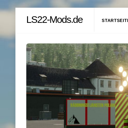
Skip
LS22-Mods.de
to
STARTSEIT
content