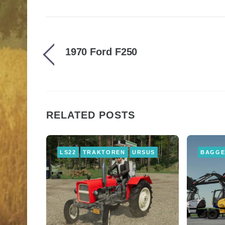
1970 Ford F250
RELATED POSTS
LS22
TRAKTOREN
URSUS
BAGG