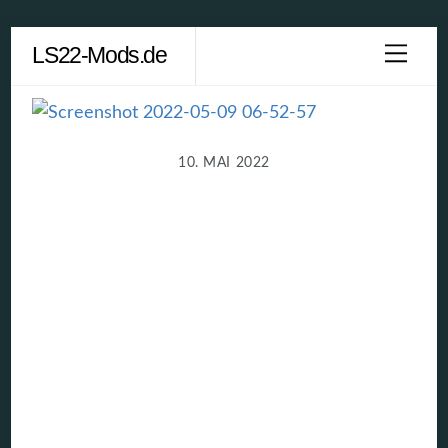
Skip
LS22-Mods.de
Men
to
content
10. MAI 2022