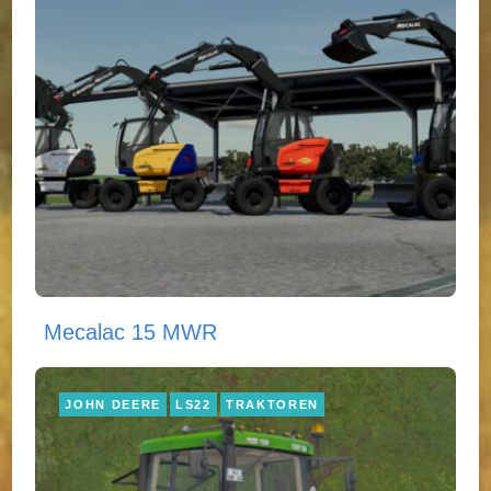
Mecalac 15 MWR
JOHN DEERE
LS22
TRAKTOREN