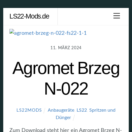
Skip
LS22-Mods.de
Men
to
content
11. MÄRZ 2024
Agromet Brzeg
N-022
Anbaugeräte
,
LS22
,
Spritzen und
LS22MODS
Dünger
Zum Download steht hier ein Agromet Brzeg N-