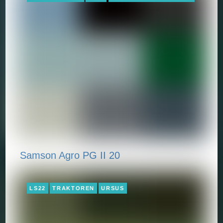
Samson Agro PG II 20
LS22
TRAKTOREN
URSUS