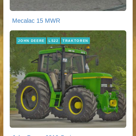
Mecalac 15 MWR
JOHN DEERE
LS22
TRAKTOREN