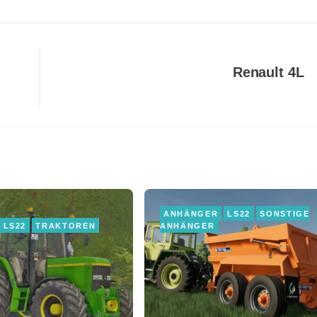
Renault 4L
ANHÄNGER
LS22
SONSTIGE
LS22
TRAKTOREN
ANHÄNGER