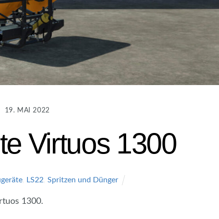
19. MAI 2022
te Virtuos 1300
geräte
,
LS22
,
Spritzen und Dünger
rtuos 1300.