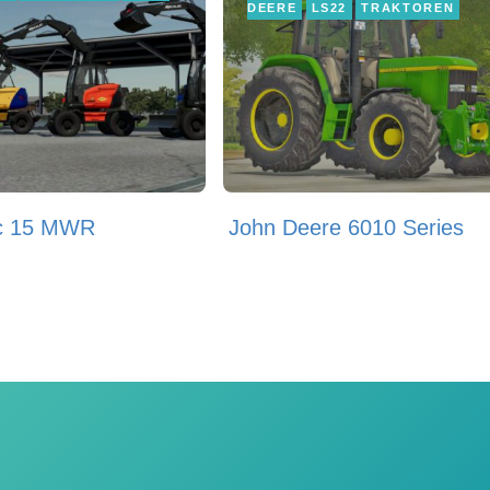
DEERE
LS22
TRAKTOREN
c 15 MWR
John Deere 6010 Series