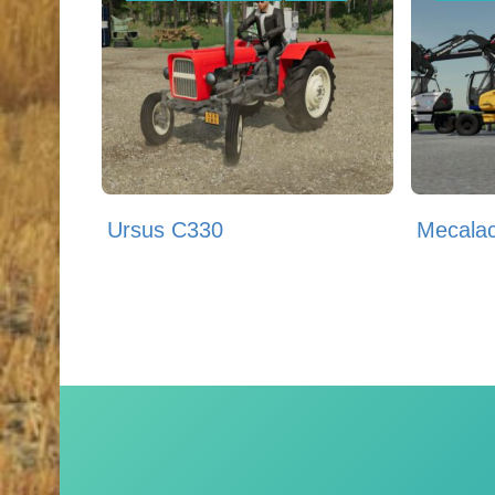
Ursus C330
Mecala