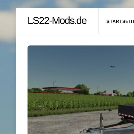
Skip
LS22-Mods.de
to
STARTSEIT
content