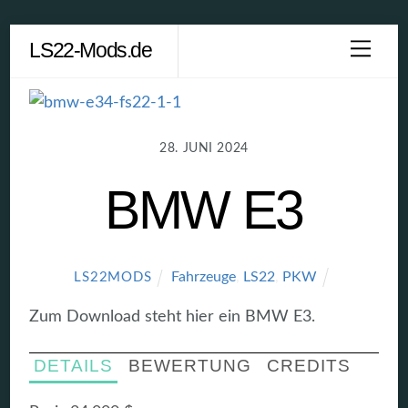
Skip
LS22-Mods.de
Men
to
content
28. JUNI 2024
BMW E3
Fahrzeuge
,
LS22
,
PKW
LS22MODS
Zum Download steht hier ein BMW E3.
DETAILS
BEWERTUNG
CREDITS