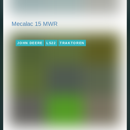
Mecalac 15 MWR
JOHN DEERE
LS22
TRAKTOREN