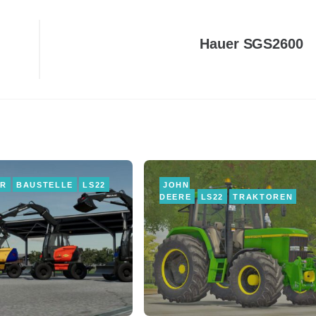
Hauer SGS2600
ER
BAUSTELLE
LS22
JOHN
DEERE
LS22
TRAKTOREN