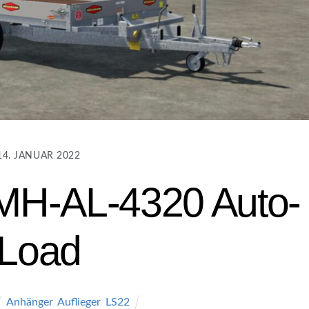
14. JANUAR 2022
H-AL-4320 Auto-
Load
Anhänger
,
Auflieger
,
LS22