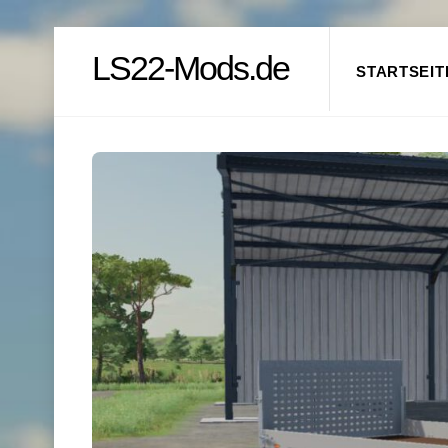
Skip
LS22-Mods.de
to
STARTSEIT
content