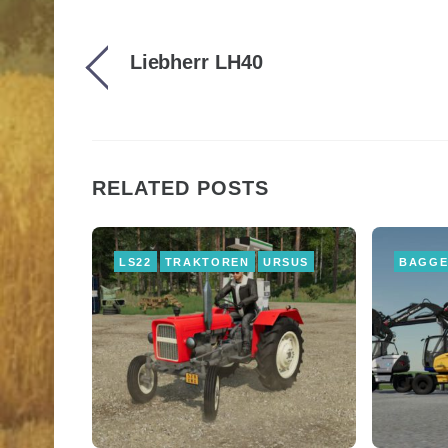
Liebherr LH40
RELATED POSTS
LS22
TRAKTOREN
URSUS
BAGG