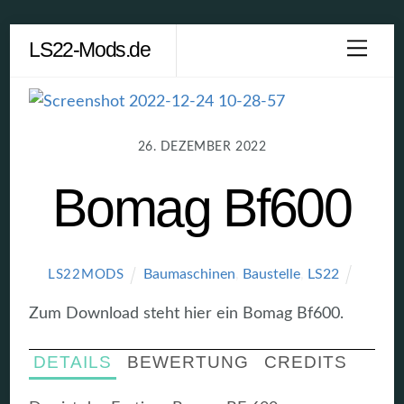
Skip
LS22-Mods.de
Men
to
content
26. DEZEMBER 2022
Bomag Bf600
Baumaschinen
,
Baustelle
,
LS22
LS22MODS
Zum Download steht hier ein Bomag Bf600.
DETAILS
BEWERTUNG
CREDITS