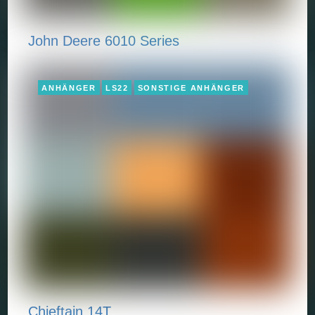
John Deere 6010 Series
ANHÄNGER
LS22
SONSTIGE ANHÄNGER
Chieftain 14T