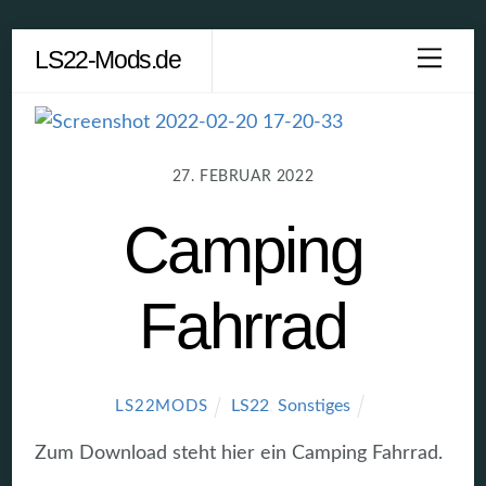
Skip
LS22-Mods.de
Men
to
content
27. FEBRUAR 2022
Camping
Fahrrad
LS22
,
Sonstiges
LS22MODS
Zum Download steht hier ein Camping Fahrrad.