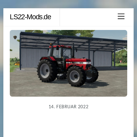
Skip
LS22-Mods.de
Men
to
content
14. FEBRUAR 2022