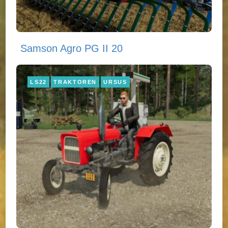
Samson Agro PG II 20
LS22
TRAKTOREN
URSUS