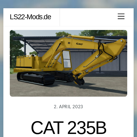
Skip
LS22-Mods.de
Men
to
content
2. APRIL 2023
CAT 235B