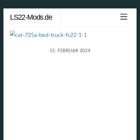
Skip
LS22-Mods.de
Men
to
content
15. FEBRUAR 2024