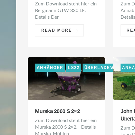
Zum Download steht hier ein
Zum Do
Bergmann GTW 330 LE.
Annab
Details Der
Detail
READ MORE
RE
ANHÄNGER
LS22
ÜBERLADEWAGEN
ANH
Murska 2000 S 2×2
John 
Überl
Zum Download steht hier ein
Murska 2000 S 2×2. Details
Zum Do
Murska-Mühlen
John D