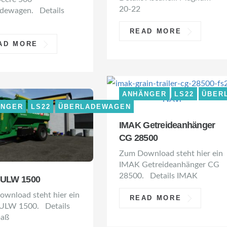
20-22
dewagen. Details
READ MORE
AD MORE
ANHÄNGER
LS22
ÜBER
ÄNGER
LS22
ÜBERLADEWAGEN
IMAK Getreideanhänger
CG 28500
Zum Download steht hier ein
IMAK Getreideanhänger CG
28500. Details IMAK
 ULW 1500
wnload steht hier ein
READ MORE
ULW 1500. Details
paß