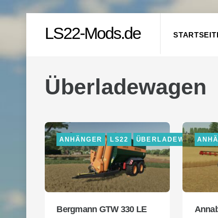
Skip
LS22-Mods.de
to
STARTSEIT
content
Überladewagen
ANHÄNGER
LS22
ÜBERLADEWAGEN
ANH
Bergmann GTW 330 LE
Annab