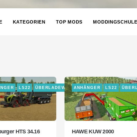
E
KATEGORIEN
TOP MODS
MODDINGSCHUL
ÄNGER
LS22
ÜBERLADEWAGEN
ANHÄNGER
LS22
ÜBER
urger HTS 34.16
HAWE KUW 2000