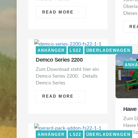
Überla
READ MORE
Dieses
RE
ANHÄNGER
LS22
ÜBERLADEWAGEN
Demco Series 2200
ANH
Zum Download steht hier ein
Demco Series 2200. Details
Demco Series
READ MORE
Hawe
Zum Do
Hawe 
Viel S
ANHÄNGER
LS22
ÜBERLADEWAGEN