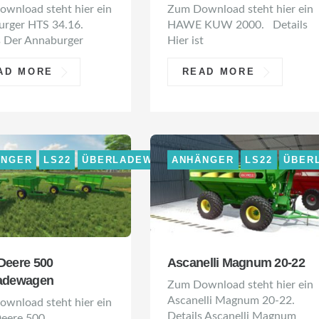
wnload steht hier ein
Zum Download steht hier ein
urger HTS 34.16.
HAWE KUW 2000. Details
s Der Annaburger
Hier ist
AD MORE
READ MORE
ÄNGER
LS22
ÜBERLADEWAGEN
ANHÄNGER
LS22
ÜBER
Deere 500
Ascanelli Magnum 20-22
adewagen
Zum Download steht hier ein
Ascanelli Magnum 20-22.
wnload steht hier ein
Details Ascanelli Magnum
eere 500