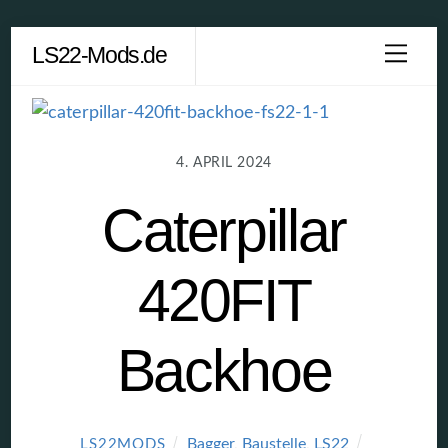
Skip
LS22-Mods.de
Men
to
content
4. APRIL 2024
Caterpillar
420FIT
Backhoe
Bagger
,
Baustelle
,
LS22
LS22MODS