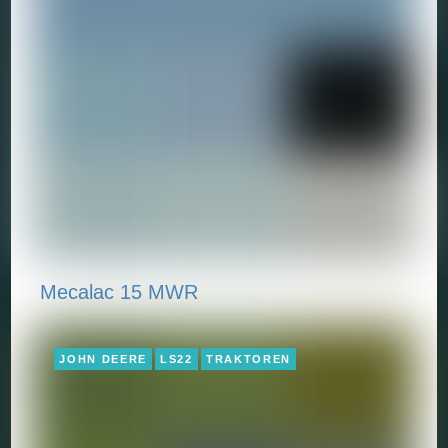
Mecalac 15 MWR
JOHN DEERE
LS22
TRAKTOREN