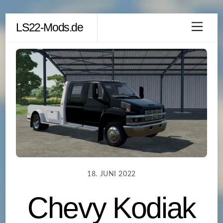
Skip
LS22-Mods.de
Men
to
content
18. JUNI 2022
Chevy Kodiak