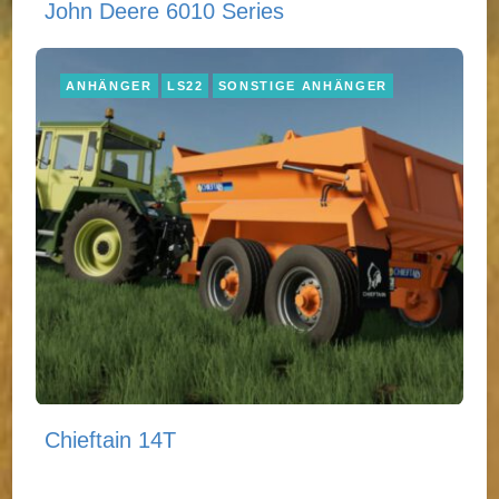
John Deere 6010 Series
ANHÄNGER
LS22
SONSTIGE ANHÄNGER
Chieftain 14T