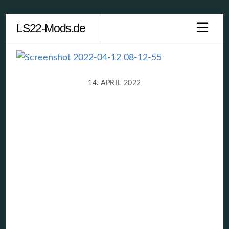
Skip
LS22-Mods.de
Men
to
content
14. APRIL 2022