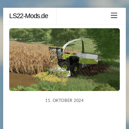
Skip
LS22-Mods.de
Men
to
content
11. OKTOBER 2024