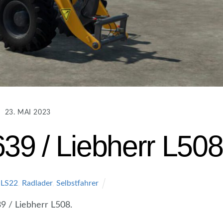
23. MAI 2023
639 / Liebherr L508
LS22
,
Radlader
,
Selbstfahrer
9 / Liebherr L508.