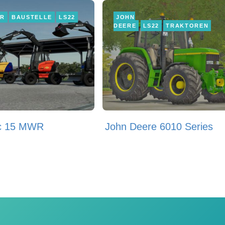
ER
BAUSTELLE
LS22
JOHN
DEERE
LS22
TRAKTOREN
c 15 MWR
John Deere 6010 Series