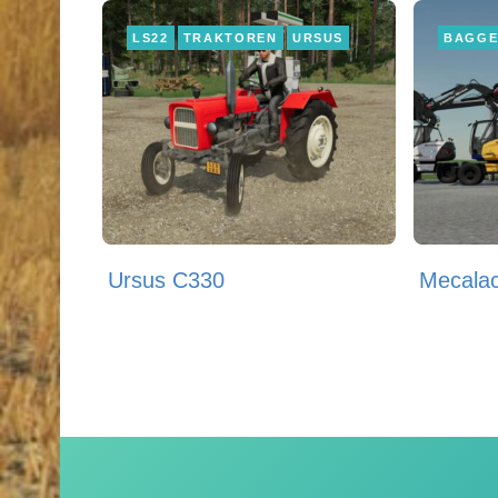
LS22
TRAKTOREN
URSUS
BAGG
Ursus C330
Mecala