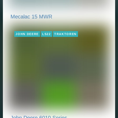
Mecalac 15 MWR
JOHN DEERE
LS22
TRAKTOREN
John Deere 6010 Series