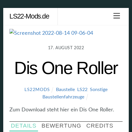
Skip
LS22-Mods.de
Men
to
content
17. AUGUST 2022
Dis One Roller
Baustelle
,
LS22
,
Sonstige
LS22MODS
Baustellenfahrzeuge
Zum Download steht hier ein Dis One Roller.
DETAILS
BEWERTUNG
CREDITS