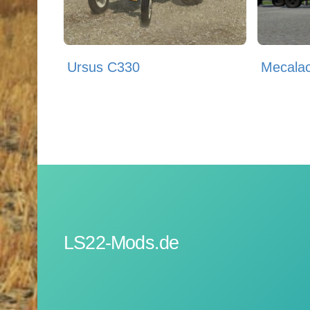
Ursus C330
Mecala
LS22-Mods.de