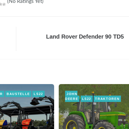
(No Ratings Yet)
Land Rover Defender 90 TD5
ER
BAUSTELLE
LS22
JOHN
DEERE
LS22
TRAKTOREN