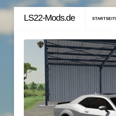
Skip
LS22-Mods.de
to
STARTSEIT
content