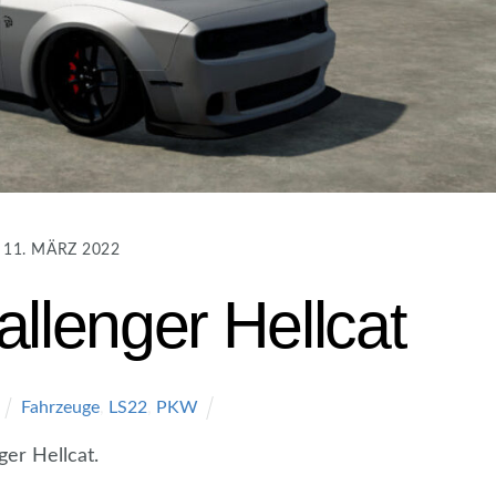
11. MÄRZ 2022
llenger Hellcat
Fahrzeuge
,
LS22
,
PKW
er Hellcat.