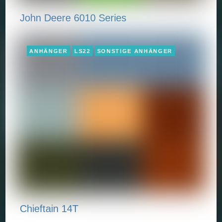
John Deere 6010 Series
ANHÄNGER
LS22
SONSTIGE ANHÄNGER
Chieftain 14T