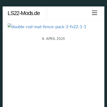
Skip
LS22-Mods.de
Men
to
content
8. APRIL 2024