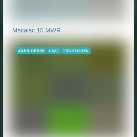
Mecalac 15 MWR
JOHN DEERE
LS22
TRAKTOREN