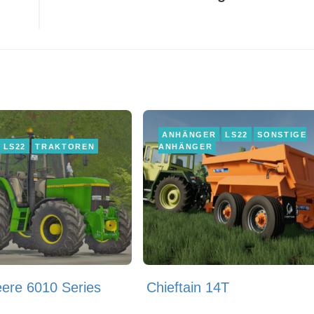
ANHÄNGER
LS22
SONSTIGE
LS22
TRAKTOREN
ANHÄNGER
ere 6010 Series
Chieftain 14T