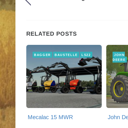
RELATED POSTS
BAGGER
BAUSTELLE
LS22
JOHN
DEERE
Mecalac 15 MWR
John De