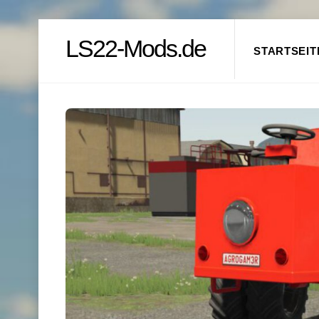
Skip
LS22-Mods.de
to
STARTSEIT
content