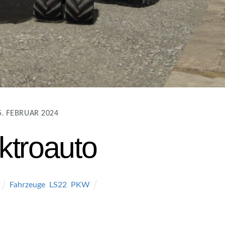
5. FEBRUAR 2024
ktroauto
Fahrzeuge
,
LS22
,
PKW