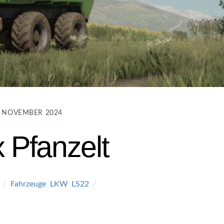
. NOVEMBER 2024
x Pfanzelt
Fahrzeuge
,
LKW
,
LS22