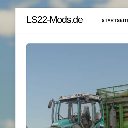
Skip
LS22-Mods.de
to
STARTSEIT
content