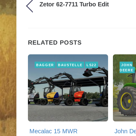
Zetor 62-7711 Turbo Edit
RELATED POSTS
BAGGER
BAUSTELLE
LS22
JOHN
DEERE
Mecalac 15 MWR
John De