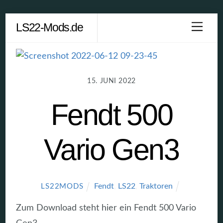
Skip
LS22-Mods.de
Men
to
content
15. JUNI 2022
Fendt 500
Vario Gen3
Fendt
,
LS22
,
Traktoren
LS22MODS
Zum Download steht hier ein Fendt 500 Vario