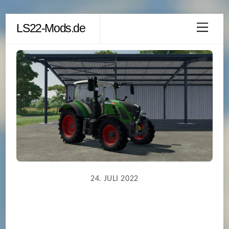
Skip
LS22-Mods.de
Men
to
content
24. JULI 2022