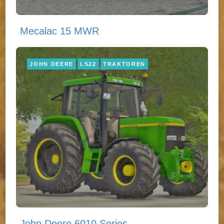
Mecalac 15 MWR
JOHN DEERE
LS22
TRAKTOREN
John Deere 6010 Series