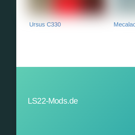
Ursus C330
Mecala
LS22-Mods.de