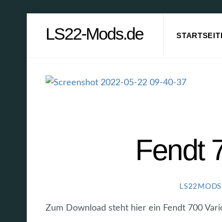
Skip
LS22-Mods.de
to
STARTSEIT
content
Fendt 
LS22MODS
Zum Download steht hier ein Fendt 700 Vari