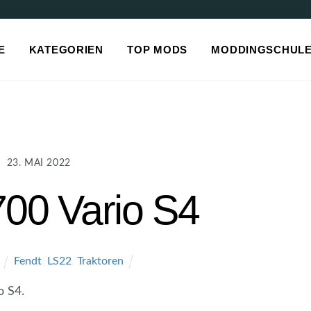
E
KATEGORIEN
TOP MODS
MODDINGSCHUL
23. MAI 2022
700 Vario S4
Fendt
,
LS22
,
Traktoren
o S4.