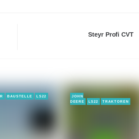
Steyr Profi CVT
ER
BAUSTELLE
LS22
JOHN
DEERE
LS22
TRAKTOREN