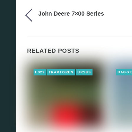
John Deere 7×00 Series
RELATED POSTS
LS22
TRAKTOREN
URSUS
BAGG