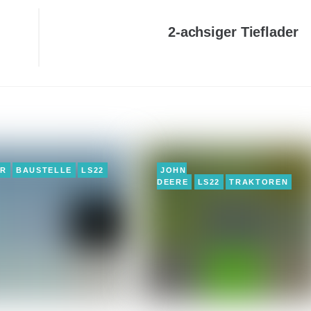
2-achsiger Tieflader
ER
BAUSTELLE
LS22
JOHN
DEERE
LS22
TRAKTOREN