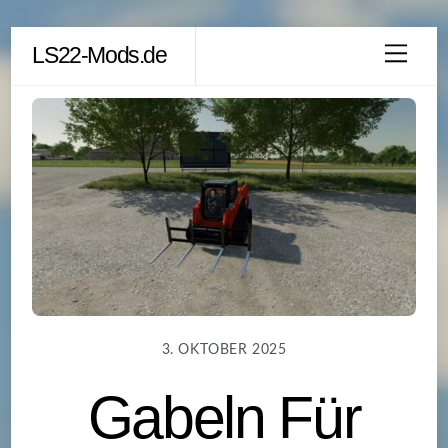
Skip
LS22-Mods.de
Men
to
content
3. OKTOBER 2025
Gabeln Für