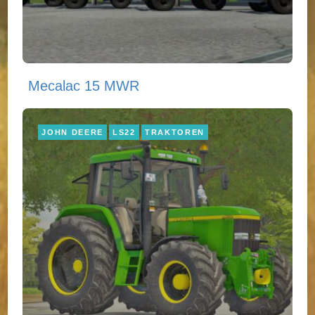
Mecalac 15 MWR
JOHN DEERE
LS22
TRAKTOREN