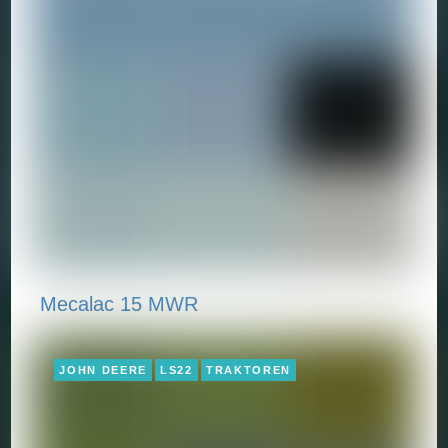
Mecalac 15 MWR
JOHN DEERE
LS22
TRAKTOREN