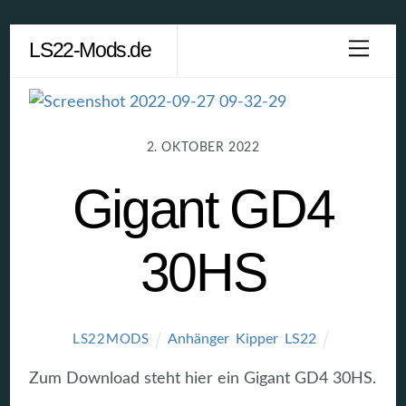
Skip
LS22-Mods.de
Men
to
content
2. OKTOBER 2022
Gigant GD4
30HS
Anhänger
,
Kipper
,
LS22
LS22MODS
Zum Download steht hier ein Gigant GD4 30HS.