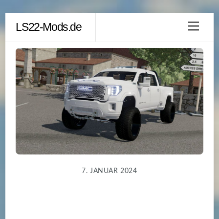
Skip
LS22-Mods.de
Men
to
content
7. JANUAR 2024