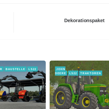
Dekorationspaket
ER
BAUSTELLE
LS22
JOHN
DEERE
LS22
TRAKTOREN