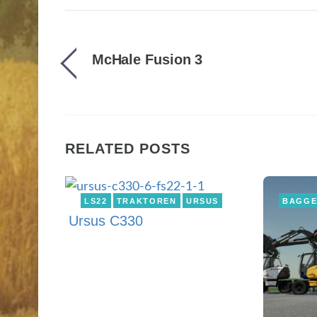
McHale Fusion 3
RELATED POSTS
LS22
TRAKTOREN
URSUS
BAGG
Ursus C330