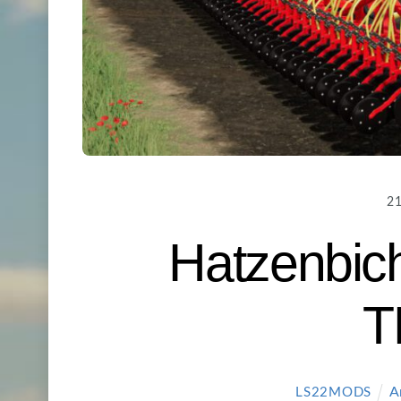
2
Hatzenbic
T
A
LS22MODS