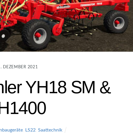
1. DEZEMBER 2021
hler YH18 SM &
H1400
nbaugeräte
,
LS22
,
Saattechnik