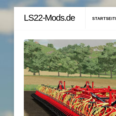
Skip
LS22-Mods.de
to
STARTSEIT
content