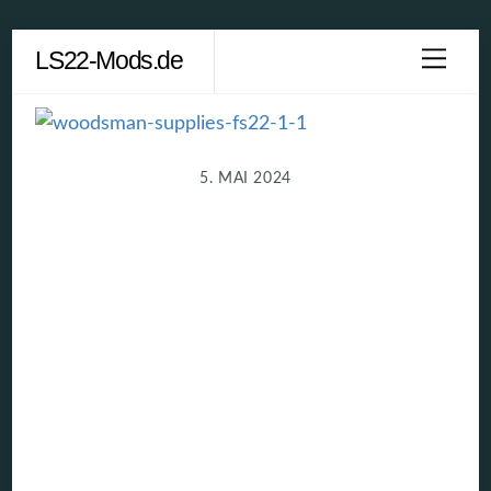
Skip
LS22-Mods.de
Men
to
content
5. MAI 2024