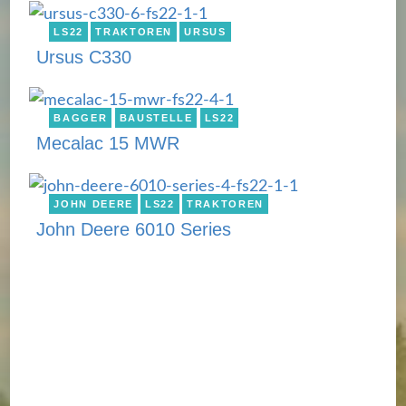
LS22
TRAKTOREN
URSUS
Ursus C330
BAGGER
BAUSTELLE
LS22
Mecalac 15 MWR
JOHN DEERE
LS22
TRAKTOREN
John Deere 6010 Series