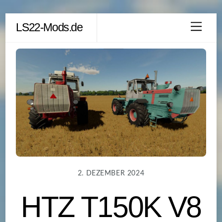
Skip
LS22-Mods.de
Men
to
content
2. DEZEMBER 2024
HTZ T150K V8