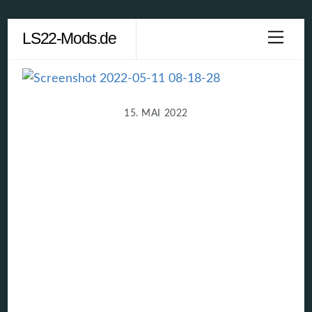
Skip
LS22-Mods.de
Men
to
content
15. MAI 2022