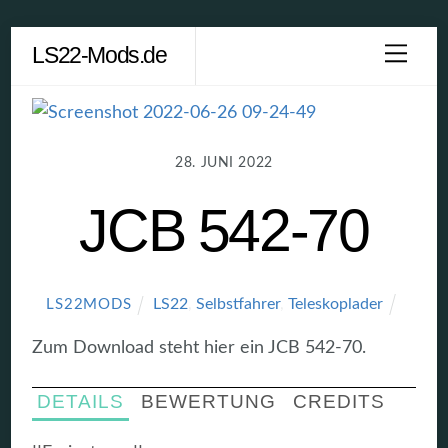
Skip
LS22-Mods.de
Men
to
content
28. JUNI 2022
JCB 542-70
LS22
,
Selbstfahrer
,
Teleskoplader
LS22MODS
Zum Download steht hier ein JCB 542-70.
DETAILS
BEWERTUNG
CREDITS