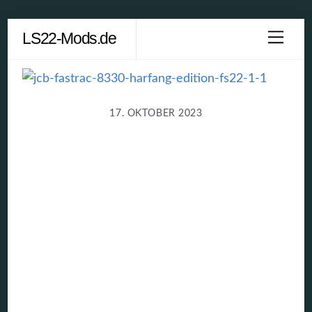
Skip
LS22-Mods.de
Men
to
content
17. OKTOBER 2023