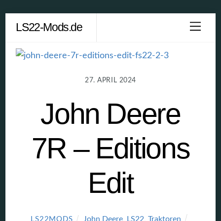
Skip
LS22-Mods.de
Men
to
content
27. APRIL 2024
John Deere
7R – Editions
Edit
John Deere
,
LS22
,
Traktoren
LS22MODS