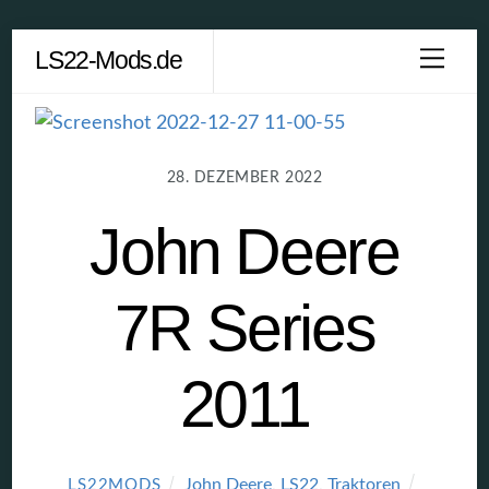
Skip
LS22-Mods.de
Men
to
content
28. DEZEMBER 2022
John Deere
7R Series
2011
John Deere
,
LS22
,
Traktoren
LS22MODS