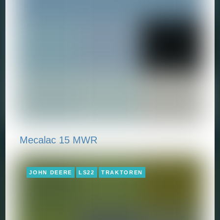
Mecalac 15 MWR
JOHN DEERE
LS22
TRAKTOREN