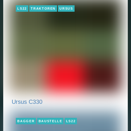
LS22
TRAKTOREN
URSUS
Ursus C330
BAGGER
BAUSTELLE
LS22