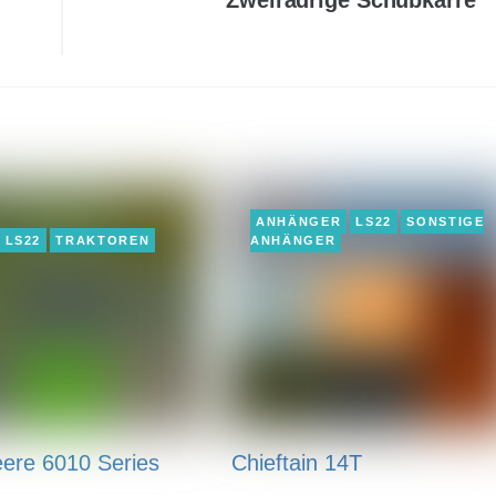
Zweirädrige Schubkarre
ANHÄNGER
LS22
SONSTIGE
LS22
TRAKTOREN
ANHÄNGER
ere 6010 Series
Chieftain 14T