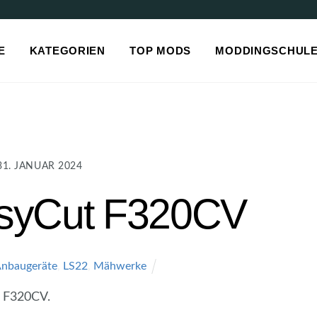
E
KATEGORIEN
TOP MODS
MODDINGSCHUL
31. JANUAR 2024
syCut F320CV
nbaugeräte
,
LS22
,
Mähwerke
t F320CV.