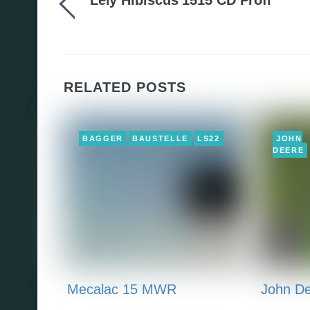
Lely Hibiscus 1515 CD Profi
RELATED POSTS
BAGGER
BAUSTELLE
LS22
JOHN
DEERE
Mecalac 15 MWR
John De