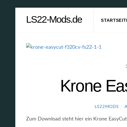
Skip
LS22-Mods.de
to
STARTSEIT
content
Krone Ea
A
LS22MODS
Zum Download steht hier ein Krone EasyCu