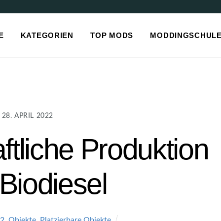
E
KATEGORIEN
TOP MODS
MODDINGSCHUL
28. APRIL 2022
ftliche Produktion
Biodiesel
22
,
Objekte
,
Platzierbare Objekte