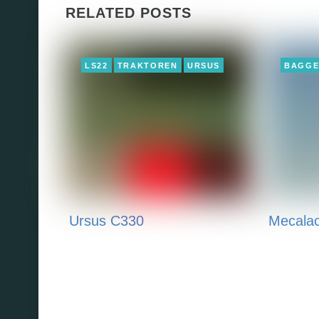
RELATED POSTS
LS22
TRAKTOREN
URSUS
BAGG
Ursus C330
Mecala