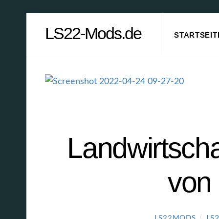
Skip
LS22-Mods.de
to
STARTSEIT
content
Landwirtscha
von 
LS
LS22MODS