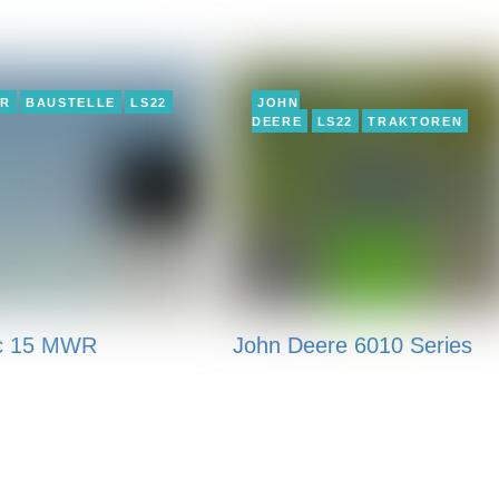
ER
BAUSTELLE
LS22
JOHN
DEERE
LS22
TRAKTOREN
c 15 MWR
John Deere 6010 Series