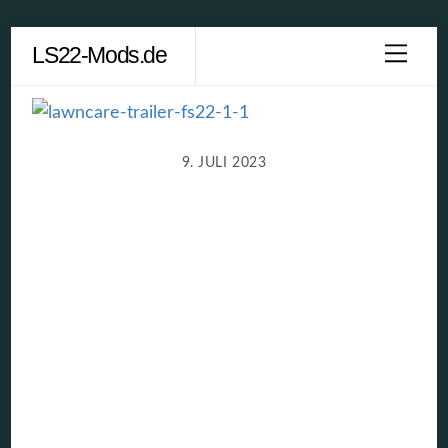
Skip
LS22-Mods.de
Men
to
content
9. JULI 2023