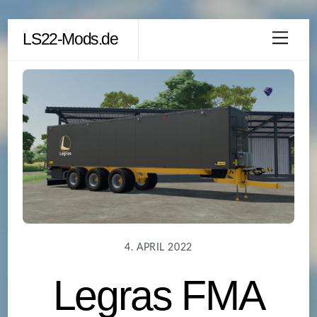
Skip
LS22-Mods.de
Men
to
content
4. APRIL 2022
Legras FMA