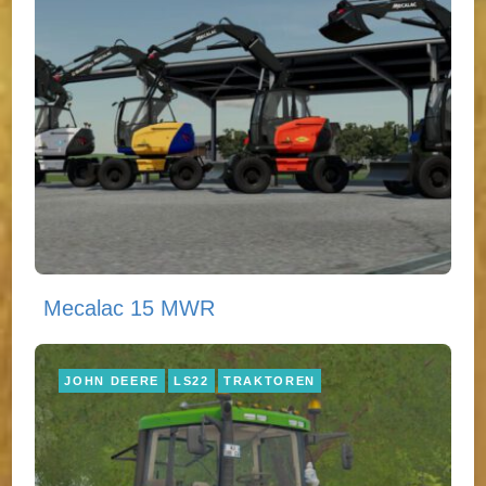
Mecalac 15 MWR
JOHN DEERE
LS22
TRAKTOREN